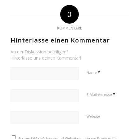
0
KOMMENTARE
Hinterlasse einen Kommentar
An der Diskussion beteiligen?
Hinterlasse uns deinen Kommentar!
*
Name
*
E-Mail-Adresse
Website
Name, E-Mail-Adresse und Website in diesem Browser für